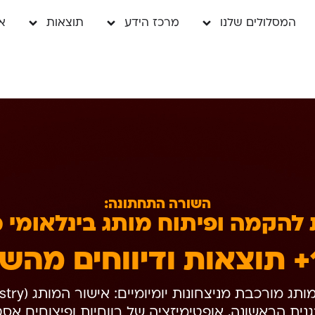
המסלולים שלנו
מרכז הידע
תוצאות
א
השורה התחתונה:
להקמה ופיתוח מותג בינלאומי 
+ תוצאות ודיווחים מהש
ותג מורכבת מניצחונות יומיומיים: אישור המותג (Registry),
ית הראשונה, אופטימיזציה של רווחיות ופיצוחים אסטר