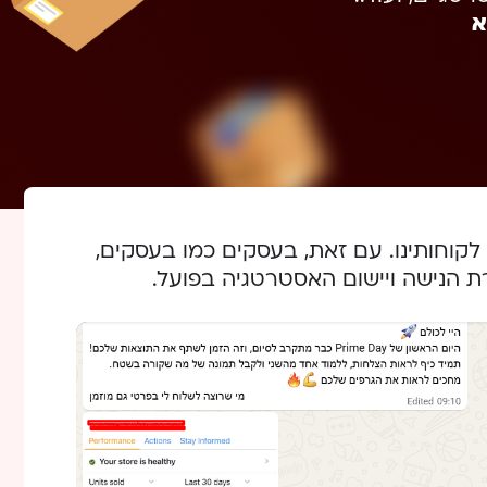
א
צגים להלן הם נתוני אמת שנלקחו מחשבונות המוכר (Seller Central) של לקוחותינו. עם זאת, בעסקים כמו בעסקים,
 הנישה ויישום האסטרטגיה בפועל.