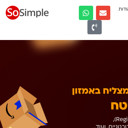
ודות
מצליח באמזון
טח
טגיים, ועוד..