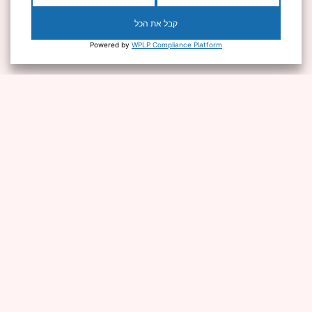
קבל את הכל
Powered by
WPLP Compliance Platform
החברה
המסלולים שלנו
עמוד הבית
מותג בקופסא™
אודותינו
האקדמיה למותגים
באמזון™
ביצועים מהשטח
מסלול צמיחה לבעלי
סיפורי דרך והשראה
מוצרים
יצירת קשר
שאלות נפוצות
ידע וכלים
הדרכה אסטרטגית