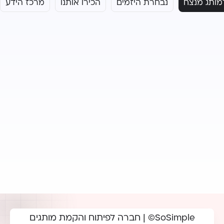
מותג מנצח
נבחרת היזמים
הכירו אותנו
מרכז הידע
SoSimple© | חברה לפיתוח והקמת מותגים