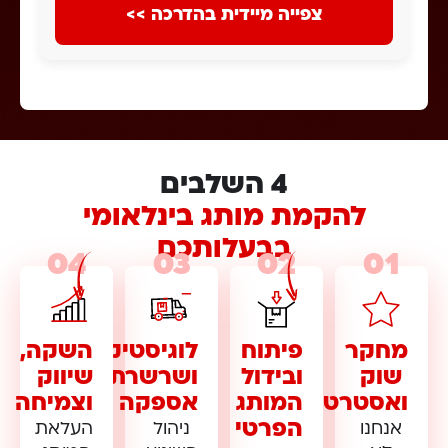
צפייה מיידית בהדרכה >>
4 השלבים
להקמת מותג בינלאומי
בבעלותכם
04
03
02
01
מחקר
פיתוח
לוגיסטיקה
השקה,
שוק
ובידול
ושרשרת
שיווק
ואסטרטגיה
המותג
אספקה
וצמיחה
הפרטי
אנחנו
ניהול
העלאת