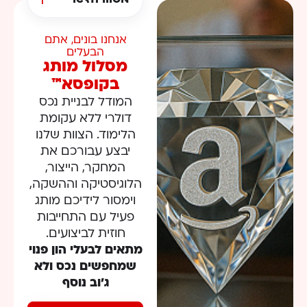
אנחנו בונים, אתם
הבעלים
מסלול מותג
בקופסא™​
המודל לבניית נכס
דולרי ללא עקומת
הלימוד. הצוות שלנו
יבצע עבורכם את
המחקר, הייצור,
הלוגיסטיקה וההשקה,
וימסור לידיכם מותג
פעיל עם התחייבות
חוזית לביצועים.
מתאים לבעלי הון פנוי
שמחפשים נכס ולא
ג’וב נוסף