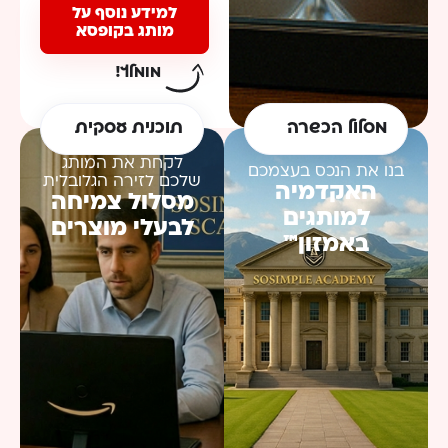
למידע נוסף על
מותג בקופסא
מומלץ!
מסלול הכשרה​
תוכנית עסקית
לקחת את המותג
בנו את הנכס בעצמכם
שלכם לזירה הגלובלית
האקדמיה
מסלול צמיחה
למותגים
לבעלי מוצרים
באמזון™