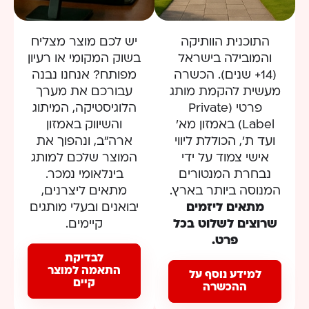
התוכנית הוותיקה
יש לכם מוצר מצליח
והמובילה בישראל
בשוק המקומי או רעיון
(14+ שנים). הכשרה
מפותח? אנחנו נבנה
מעשית להקמת מותג
עבורכם את מערך
פרטי (Private
הלוגיסטיקה, המיתוג
Label) באמזון מא’
והשיווק באמזון
ועד ת’, הכוללת ליווי
ארה”ב, ונהפוך את
אישי צמוד על ידי
המוצר שלכם למותג
נבחרת המנטורים
בינלאומי נמכר.
המנוסה ביותר בארץ.
מתאים ליצרנים,
מתאים ליזמים
יבואנים ובעלי מותגים
שרוצים לשלוט בכל
קיימים.
פרט.
לבדיקת
התאמה למוצר
למידע נוסף על
קיים
ההכשרה