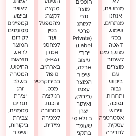
לא
השינוע
המותג
הופכים
מנחשים,
מקצה
לאוויר
מוצר
אנחנו
לקצה:
וביצוע
גנרי
מנתחים.
מהמפעל
קמפיינים
למותג
שימוש
בסין
ממומנים
פרטי
בכלי
ועד
לקידום
(Private
דאטה
למחסני
המוצר
Label)
מתקדמים
אמזון
לראש
ייחודי.
לאיתור
(FBA)
תוצאות
עיצוב
מוצרים
בארה”ב.
החיפוש.
אריזה,
עם
טיפול
המטרה
שיפור
ביקוש
בבירוקרטיה,
בשלב
המוצר
גבוה
מכס,
זה:
עצמו
ותחרות
רגולציה
יצירת
(בידול),
נמוכה,
והכנת
תזרים
ואיתור
וגיבוש
הסחורה
מזומנים,
יצרן
אסטרטגיה
למכירה
צבירת
בינלאומי
עסקית
מיידית.
ביקורות,
שעומד
לחדירה
ושיפור
בתקני